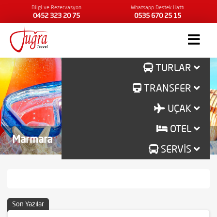
Bilgi ve Rezervasyon
Whatsapp Destek Hattı
0452 323 20 75
0535 670 25 15
TURLAR
TRANSFER
UÇAK
OTEL
Marmara
SERVİS
Son Yazılar